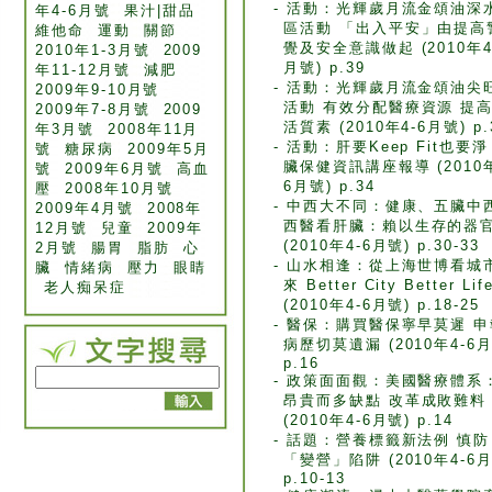
- 活動：光輝歲月流金頌油深
年4-6月號
果汁|甜品
區活動 「出入平安」由提高
維他命
運動
關節
覺及安全意識做起 (2010年4
2010年1-3月號
2009
月號) p.39
年11-12月號
減肥
- 活動：光輝歲月流金頌油尖
2009年9-10月號
活動 有效分配醫療資源 提
2009年7-8月號
2009
活質素 (2010年4-6月號) p.
年3月號
2008年11月
- 活動：肝要Keep Fit也要淨
號
糖尿病
2009年5月
臟保健資訊講座報導 (2010年
號
2009年6月號
高血
6月號) p.34
壓
2008年10月號
- 中西大不同：健康、五臟中
2009年4月號
2008年
西醫看肝臟：賴以生存的器
12月號
兒童
2009年
(2010年4-6月號) p.30-33
2月號
腸胃
脂肪
心
- 山水相逢：從上海世博看城
臟
情緒病
壓力
眼睛
來 Better City Better Lif
老人痴呆症
(2010年4-6月號) p.18-25
- 醫保：購買醫保寧早莫遲 申
病歷切莫遺漏 (2010年4-6月
p.16
- 政策面面觀：美國醫療體系
昂貴而多缺點 改革成敗難料
(2010年4-6月號) p.14
- 話題：營養標籤新法例 慎防
「變營」陷阱 (2010年4-6月
p.10-13