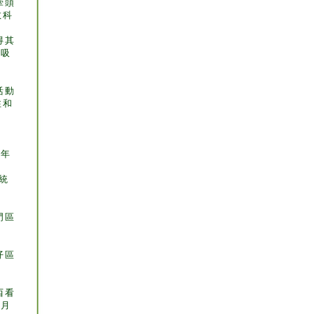
牽頭
教科
得其
指吸
活動
注和
0年
統
月
門區
仔區
西看
3月