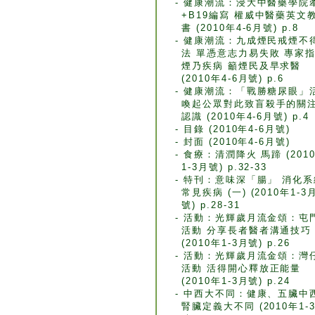
- 健康潮流：浸大中醫藥學院
+B19編寫 權威中醫藥英文
書 (2010年4-6月號) p.8
- 健康潮流：九成煙民戒煙不
法 單憑意志力易失敗 專家
煙乃疾病 籲煙民及早求醫
(2010年4-6月號) p.6
- 健康潮流：「戰勝糖尿眼」
喚起公眾對此致盲殺手的關
認識 (2010年4-6月號) p.4
- 目錄 (2010年4-6月號)
- 封面 (2010年4-6月號)
- 食療：清潤降火 馬蹄 (201
1-3月號) p.32-33
- 特刊：意味深「腸」 消化系
常見疾病 (一) (2010年1-3
號) p.28-31
- 活動：光輝歲月流金頌：屯
活動 分享長者醫者溝通技巧
(2010年1-3月號) p.26
- 活動：光輝歲月流金頌：灣
活動 活得開心釋放正能量
(2010年1-3月號) p.24
- 中西大不同：健康、五臟中
腎臟定義大不同 (2010年1-