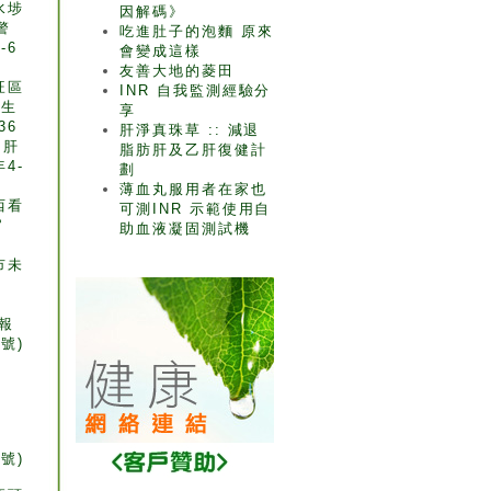
水埗
因解碼》
警
吃進肚子的泡麵 原來
-6
會變成這樣
友善大地的菱田
旺區
INR 自我監測經驗分
高生
享
36
肝淨真珠草 :: 減退
 肝
脂肪肝及乙肝復健計
4-
劃
薄血丸服用者在家也
西看
可測INR 示範使用自
官
助血液凝固測試機
市未
e
報
號)
：
號)