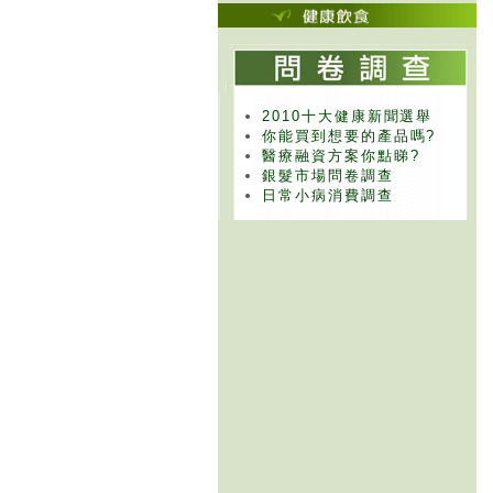
2010十大健康新聞選舉
你能買到想要的產品嗎?
醫療融資方案你點睇?
銀髮市場問卷調查
日常小病消費調查