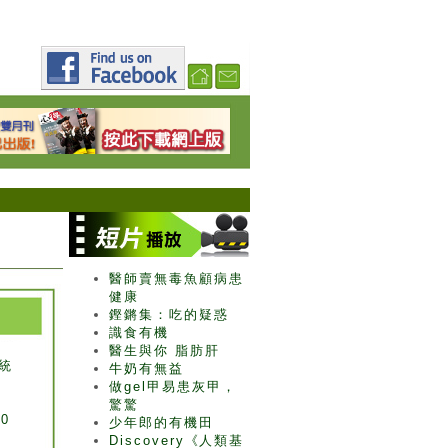
醫師賣無毒魚顧病患
健康
鏗鏘集：吃的疑惑
識食有機
醫生與你 脂肪肝
統
牛奶有無益
月
做gel甲易患灰甲，
驚驚
0
少年郎的有機田
Discovery《人類基