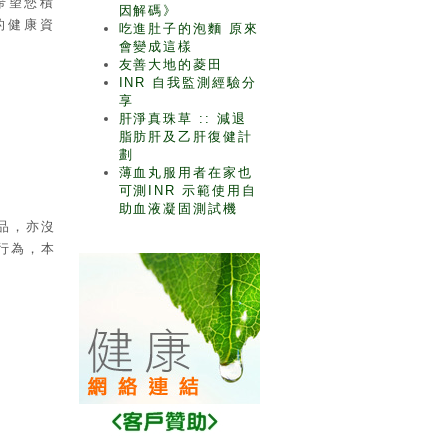
希望您積
因解碼》
的健康資
吃進肚子的泡麵 原來
會變成這樣
友善大地的菱田
INR 自我監測經驗分
享
肝淨真珠草 :: 減退
脂肪肝及乙肝復健計
劃
薄血丸服用者在家也
可測INR 示範使用自
助血液凝固測試機
品，亦沒
行為，本