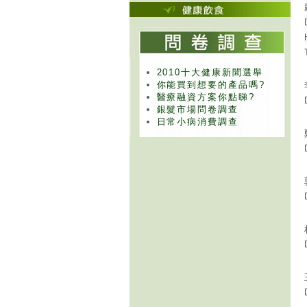
2010十大健康新聞選舉
你能買到想要的產品嗎?
醫療融資方案你點睇?
銀髮市場問卷調查
日常小病消費調查