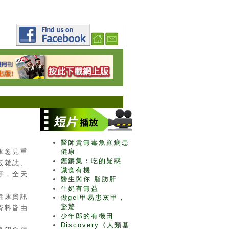
醫師賣無毒魚顧病患
健康
康愈見重
鏗鏘集：吃的疑惑
版雜誌、
識食有機
等，全天
醫生與你 脂肪肝
牛奶有無益
健康資訊
做gel甲易患灰甲，
驚驚
資料皆由
少年郎的有機田
Discovery《人類基