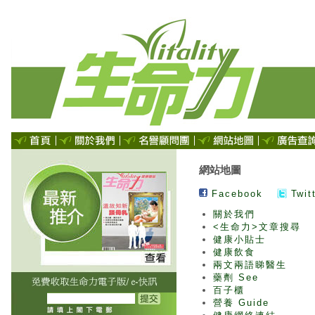
網站地圖
Facebook
Twit
關於我們
<生命力>文章搜尋
健康小貼士
健康飲食
兩文兩語睇醫生
藥劑 See
百子櫃
營養 Guide