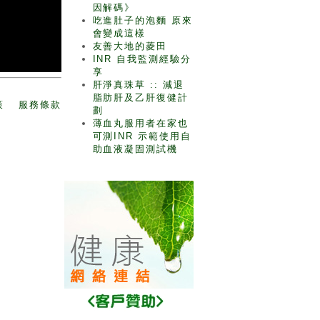
因解碼》
吃進肚子的泡麵 原來
會變成這樣
友善大地的菱田
INR 自我監測經驗分
享
肝淨真珠草 :: 減退
脂肪肝及乙肝復健計
策
服務條款
劃
薄血丸服用者在家也
可測INR 示範使用自
助血液凝固測試機