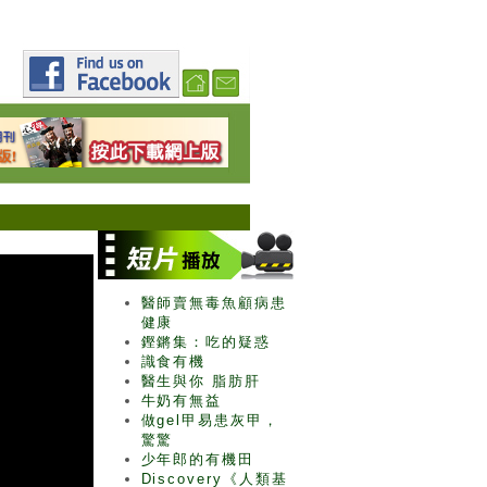
醫師賣無毒魚顧病患
健康
鏗鏘集：吃的疑惑
識食有機
醫生與你 脂肪肝
牛奶有無益
做gel甲易患灰甲，
驚驚
少年郎的有機田
Discovery《人類基