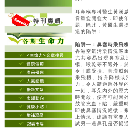
耳鼻喉專科醫生黃漢
音量愈開愈大，即使
題。除此，黃醫生還
退的陷阱：
陷阱一：鼻塞時乘飛
香港空氣污染情況嚴
尤其容易出現鼻塞及
暢、喉乾等不適外，
令耳膜受損。黃漢威
乘飛機、搭升降機或
力，令人體適應外界
一刻，耳朵內外的壓
時開啟，便有可能因
鼓管充血下陷，嚴重
即使鼻塞情況輕微，
上情況，建議有需要
試另一邊鼻孔是否暢