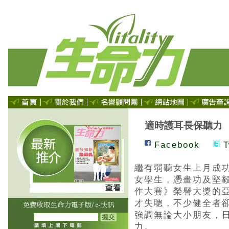
適時護耳長保聽力
Facebook
T
繼有弱聽女生上月成
女學生，憑畫功及堅
作大賽》榮譽大獎的
才失聰，不少健全者
強調無論大小朋友，
力。