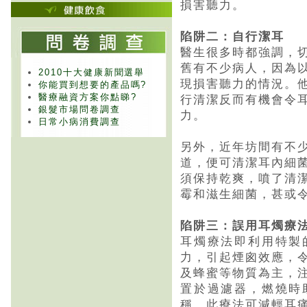
損害聽力。
陷阱二：自行潔耳
醫生很多時都強調，
舊有不少病人，因為
2010十大健康新聞選舉
現損害聽力的情況。
你能買到想要的產品嗎?
醫療融資方案你點睇?
行清潔反而有機會令
銀髮市場問卷調查
力。
日常小病消費調查
另外，近年坊間有不
道，便可清潔耳內細
須保持乾爽，噴了清
霉和滋生細菌，甚或
陷阱三：誤用耳燭療
耳燭療法即利用特製
力，引起煙囪效應，
及蜂蜜等物質為主，
置於過濾器，燃燒時
稱，此療法可減輕耳