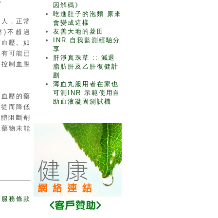
因解碼》
吃進肚子的泡麵 原來
年人，正常
會變成這樣
友善大地的菱田
壓)不超過
INR 自我監測經驗分
高血壓。如
享
便有可能已
肝淨真珠草 :: 減退
。控制血壓
脂肪肝及乙肝復健計
劃
薄血丸服用者在家也
可測INR 示範使用自
高血壓的藥
助血液凝固測試機
，從而降低
受體阻斷劑
於藥物未能
服務條款