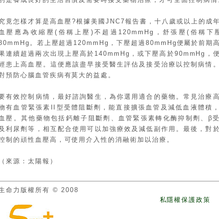
究竟怎樣才算是高血壓?根據美國JNC7報告書，十八歲或以上的成
血壓應為收縮壓(俗稱上壓)不超過120mmHg，舒張壓(俗稱下
80mmHg。若上壓超過120mmHg，下壓超過80mmHg便屬於前期
果連續超過兩次出現上壓高於140mmHg，或下壓高於90mmHg，
經患上高血壓。這便應該盡早接受醫生評估及接受治療以控制病情
對預防心腦血管疾病有莫大的益處。
要有效控制病情，最好諮詢醫生，為你選用適合的藥物。常見治療
物有血管緊張素II型受體阻斷劑，能直接擴張血管及減低血液體積
血壓。其他藥物包括鈣離子阻斷劑、血管緊張素轉化酶抑制劑、β
及利尿劑等，相互配合使用可以加強療效及減低副作用。最後，對
控制的頑性血壓高，可使用介入性的消融術加以治療。
（來源：太陽報）
生命力版權所有 © 2008
私隱權保護政策