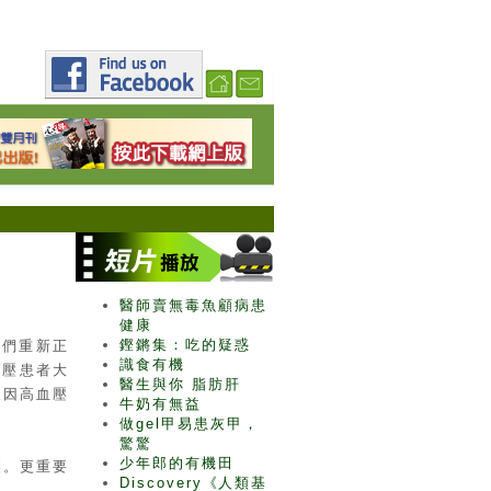
醫師賣無毒魚顧病患
健康
鏗鏘集：吃的疑惑
我們重新正
識食有機
血壓患者大
醫生與你 脂肪肝
人因高血壓
牛奶有無益
做gel甲易患灰甲，
驚驚
少年郎的有機田
壓。更重要
Discovery《人類基
。