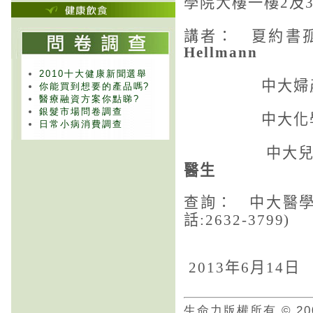
學院大樓一樓
及
2
講者：
夏約書
Hellmann
2010十大健康新聞選舉
中大婦
你能買到想要的產品嗎?
醫療融資方案你點睇?
銀髮市場問卷調查
中大化
日常小病消費調查
中大
醫生
查詢：
中大醫
話
:2632-3799)
年
月
日
2013
6
14
生命力版權所有 © 20