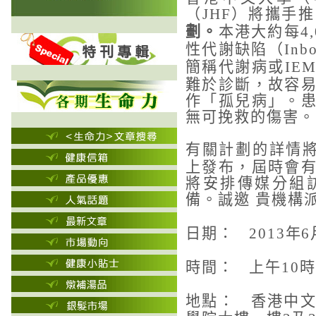
（
）將攜手推
JHF
劃。
本港大約每
4
性代謝缺陷（
Inb
簡稱代謝病或
IE
難於診斷，故容
作「孤兒病」。
無可挽救的傷害。
有關計劃的詳情
上發布，屆時會
將安排傳媒分組
備。誠邀
貴機構
日期：
年
2013
6
時間：
上午
時
10
地點：
香港中