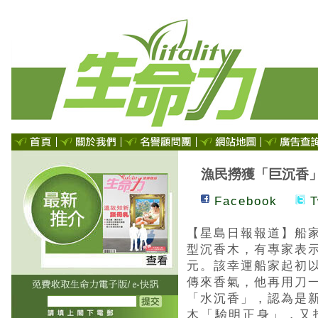
漁民撈獲「巨沉香
Facebook
T
【星島日報報道】船
型沉香木，有專家表
元。該幸運船家起初
傳來香氣，他再用刀
「水沉香」，認為是
木「驗明正身」，又