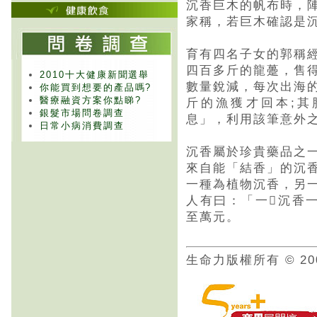
沉香巨木的帆布時，
家稱，若巨木確認是
育有四名子女的郭稱
四百多斤的龍躉，售
2010十大健康新聞選舉
數量銳減，每次出海
你能買到想要的產品嗎?
醫療融資方案你點睇?
斤的漁獲才回本;
銀髮市場問卷調查
息」，利用該筆意外
日常小病消費調查
沉香屬於珍貴藥品之
來自能「結香」的沉
一種為植物沉香，另
人有曰：「一沉香
至萬元。
生命力版權所有 © 20