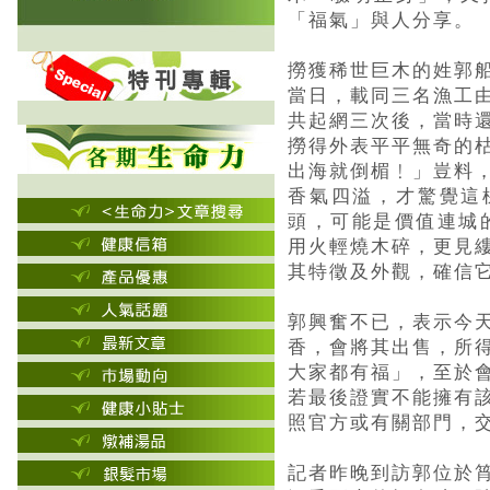
「福氣」與人分享。
撈獲稀世巨木的姓郭
當日，載同三名漁工
共起網三次後，當時
撈得外表平平無奇的
出海就倒楣﹗」豈料
香氣四溢，才驚覺這
頭，可能是價值連城
用火輕燒木碎，更見
其特徵及外觀，確信
郭興奮不已，表示今
香，會將其出售，所
大家都有福」，至於
若最後證實不能擁有
照官方或有關部門，
記者昨晚到訪郭位於