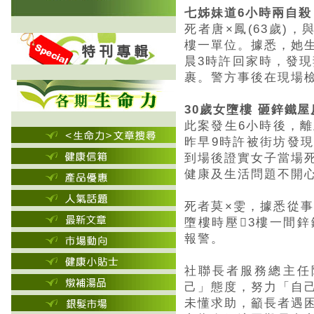
七姊妹道6小時兩自殺
死者唐×鳳(63歲)
樓一單位。據悉，她
晨3時許回家時，發現
裹。警方事後在現場
30歲女墮樓 砸鋅鐵
此案發生6小時後，離
昨早9時許被街坊發
到場後證實女子當場
健康及生活問題不開
死者莫×雯，據悉從事
墮樓時壓3樓一間
報警。
社聯長者服務總主任
己」態度，努力「自
未懂求助，籲長者遇