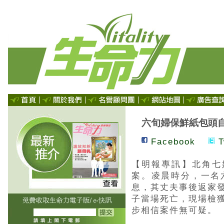
六旬婦保鮮紙包頭
Facebook
T
【明報專訊】北角七
案。凌晨時分，一名
息，其丈夫事後返家
子當場死亡，現場檢
步相信案件無可疑。