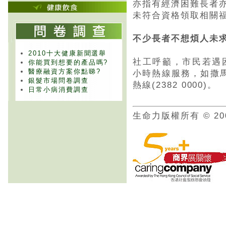
亦指有經濟困難長者
未符合資格領取相關
不少長者不想煩人未
2010十大健康新聞選舉
社工呼籲，市民若遇
你能買到想要的產品嗎?
醫療融資方案你點睇?
小時熱線服務，如撒馬利
銀髮市場問卷調查
熱線(2382 0000)。
日常小病消費調查
生命力版權所有 © 20