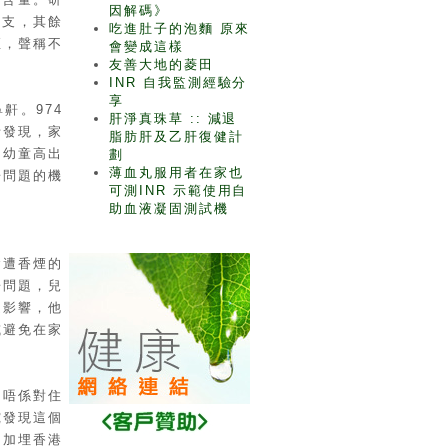
因解碼》
0支，其餘
吃進肚子的泡麵 原來
煙，聲稱不
會變成這樣
友善大地的菱田
INR 自我監測經驗分
享
鼾。974
肝淨真珠草 :: 減退
析發現，家
脂肪肝及乙肝復健計
的幼童高出
劃
薄血丸服用者在家也
鼾問題的機
可測INR 示範使用自
助血液凝固測試機
會遭香煙的
鼾問題，兒
受影響，他
或避免在家
己唔係對住
究發現這個
，加埋香港