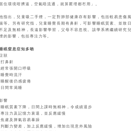
居住環境咁擠逼，空氣唔流通，就算匿埋都冇用」。
他指出，兒童吸二手煙，一定對肺部健康存有影響，包括較易患傷
喘等。另有研究指，兒童睡覺長期有鼻鼾，可影響睡眠質素、並致
不足及無精神，長遠影響學習，父母不容忽視。該學系將繼續研究
煙的影響，包括專注力等。
睡眠窒息症知多啲
症狀
‧打鼻鼾
‧經常張開口呼吸
‧睡覺時流汗
‧睡醒後仍感疲倦
‧日間常渴睡
影響
‧睡眠質素下降，日間上課時無精神，令成績退步
‧專注力及記憶力衰退，並反應緩慢
‧焦慮及脾氣容易暴躁
‧判斷力變差，加上反應緩慢，增加出現意外風險