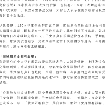
究發現近40%家長有在家吸煙的習慣，包括有7.5%每日吸煙超過1
為10支或以下。吸煙者主要是父親，大部份人表示在廁所或露台吸
會對着子女吸煙。
結果發現，120名兒童受鼻鼾問題困擾，即每周有三晚或以上會打鼻
人偶爾有鼻鼾，即每周有一至兩晚打鼻鼾，其他則從不打鼻鼾。分
長如每日在家吸煙超過10支，子女有鼻鼾的風險比從不接觸二手煙
兩倍。尿液測試也顯示，兒童尿液中尼古丁代謝物水平越高，有鼻
率越高，顯示兩者有直接關連。
「匿喺廁所食都有影響」
負責研究的中大兒科學系教授李民瞻表示，人體吸煙後，上呼吸道
化學物刺激，造成腫脹及發炎，致氣管收窄及影響呼吸，再引發鼻
童吸二手煙後打鼻鼾也是同一原理。他指出，有鼻鼾的患者因氣管
們同時罹患睡眠窒息症的風險高達50%，故呼籲家長要盡快戒煙，
吸煙。
「公眾地方好多都禁煙，唔少父母就喺屋企食多咗煙。好多人話自
仔女食煙，誤解匿埋食煙，子女就唔會受影響。」他指出，今次研
想法並不正確，「就算匿喺廁所、露台食煙，都對仔女身體有影響