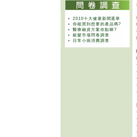
2010十大健康新聞選舉
你能買到想要的產品嗎?
醫療融資方案你點睇?
銀髮市場問卷調查
日常小病消費調查