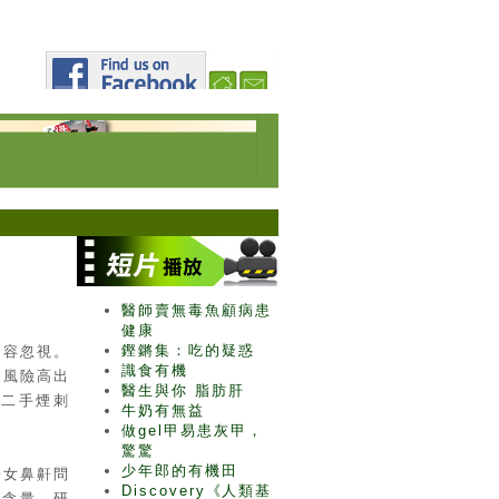
醫師賣無毒魚顧病患
健康
鏗鏘集：吃的疑惑
不容忽視。
識食有機
的風險高出
醫生與你 脂肪肝
受二手煙刺
牛奶有無益
做gel甲易患灰甲，
驚驚
少年郎的有機田
子女鼻鼾問
Discovery《人類基
物含量。研