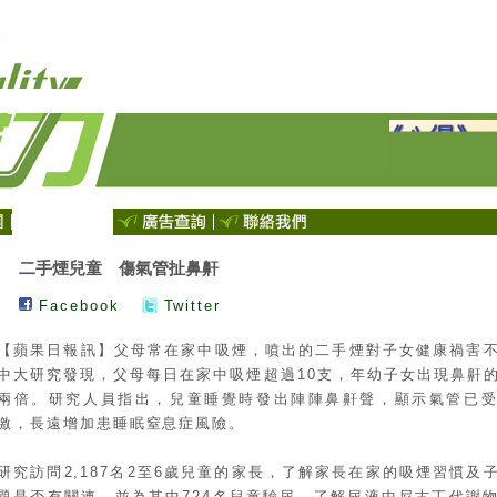
二手煙兒童 傷氣管扯鼻鼾
Facebook
Twitter
【蘋果日報訊】父母常在家中吸煙，噴出的二手煙對子女健康禍害
中大研究發現，父母每日在家中吸煙超過10支，年幼子女出現鼻鼾
兩倍。研究人員指出，兒童睡覺時發出陣陣鼻鼾聲，顯示氣管已
激，長遠增加患睡眠窒息症風險。
研究訪問2,187名2至6歲兒童的家長，了解家長在家的吸煙習慣及
題是否有關連，並為其中724名兒童驗尿，了解尿液中尼古丁代謝