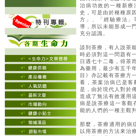
治病功效的一種新療
史，可是由於種種原
方」、「經驗療法」
導，所以未能形成一
充分認識。
談到茶療，有人說茶
時必須對這一問題有
日遇七十二毒，得茶
為藥用，最少有五千
目》亦記載有茶療方
看，茶葉治病已是客
是，由於現代人對於
造成了無法有效運用
病是說茶療這一客觀
能的人們的一種主觀
那麼，茶療適用的病
以用茶療的方法來治