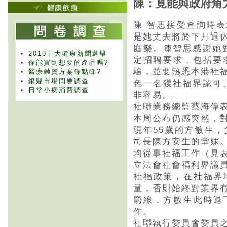
陳：覓能與政府角
陳 智思接受查詢時
是她丈夫將於下月退
庭樂。陳智思感謝她
2010十大健康新聞選舉
定招聘要求，包括要
你能買到想要的產品嗎?
驗，並要熟悉本港社
醫療融資方案你點睇?
銀髮市場問卷調查
色一名獲社福界認可
日常小病消費調查
非容易。
社聯業務總監蔡海偉
本周公布仍感突然，
現年55歲的方敏生
司長陳方安生的堂妹
均從事社福工作（見
立法會社會福利界議
社福政策，在社福界
量，否則始終對業界
窮線，方敏生此時退
作。
社聯執行委員會委員