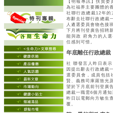
【明報專訊】扶貧委
為社福界主要團體的
社聯行政總裁12年的
布辭去社聯行政總裁一
人遴選委員會物色接
下月將刊登廣告招聘
能與政 府角力的人
任感到可惜。
年底離任行政總裁
社 聯發言人昨日表
因提出辭去行政總裁
選委員會，成員包括
賢、義務司庫羅致光
望於下月底前刊登廣
總裁一職需6個月通知
昨日以電郵向方敏生
覆。