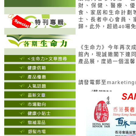
財、保健、醫療、
食、家居和生命計劃
士、長者中心會員、
歸。此外，超過
40
場
《
生命力
》今年
再次
館內，現誠邀閣下連
產品展，度過一個溫馨
請發電郵至
marketing