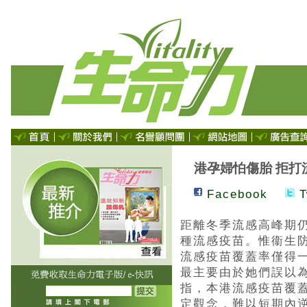
港孕婦怕傷胎 拒打
Facebook
T
距離冬季流感高峰期
種流感疫苗。惟衞生
流感疫苗覆蓋率僅得
最主要由於她們誤以
指，本港流感疫苗覆
定觀念，難以短期內