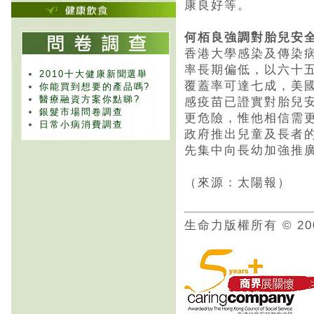
康良好等。
何栢良強調對胎兒安
香港大學感染及傳染
率長期偏低，以六十
2010十大健康新聞選舉
覆蓋率可達七成，美
你能買到想要的產品嗎?
醫療融資方案你點睇?
感疫苗已證實對胎兒
銀髮市場問卷調查
更危險，惟他相信需
日常小病消費調查
政府推出兒童及長者
先集中向長幼加強推
（來源：太陽報）
生命力版權所有 © 20