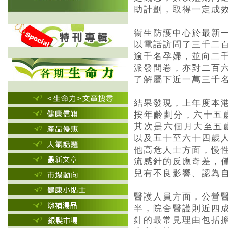
助計劃，取得一定成
衞生防護中心於最新
以電話訪問了三千二
逾千名孕婦，並向二
派發問卷，亦對二百
了解屬下近一萬三千
結果發現，上年度本
按年齡劃分，六十五
其次是六個月大至五
以及五十至六十四歲
他高危人士方面，慢
流感針的反應奇差，
兒有不良影響、認為
醫護人員方面，公營
半，院舍醫護則近四
針的最常見理由包括