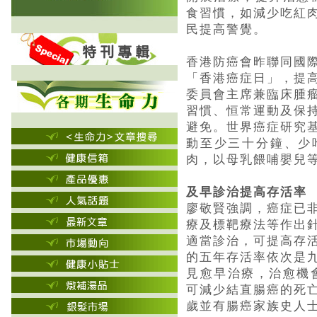
食習慣，如減少吃紅
民提高警覺。
香港防癌會昨聯同國
「香港癌症日」，提
委員會主席兼臨床腫
習慣、恒常運動及保
避免。世界癌症研究
動至少三十分鐘、少
肉，以母乳餵哺嬰兒
及早診治提高存活率
廖敬賢強調，癌症已
療及標靶療法等作出
適當診治，可提高存
的五年存活率依次是
見愈早治療，治愈機
可減少結直腸癌的死
歲並有腸癌家族史人