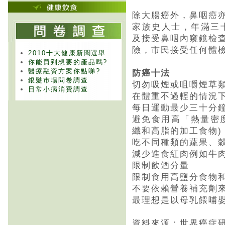
除大腸癌外，鼻咽癌
家族史人士，年滿三
及接受鼻咽內窺鏡檢
險，市民接受任何體
2010十大健康新聞選舉
你能買到想要的產品嗎?
醫療融資方案你點睇?
防癌十法
銀髮市場問卷調查
切勿吸煙或咀嚼煙草
日常小病消費調查
在體重不過輕的情況
每日運動最少三十分
避免食用高「熱量密
纖和高脂的加工食物)
吃不同種類的蔬果、
減少進食紅肉例如牛
限制飲酒分量
限制食用高鹽分食物
不要依賴營養補充劑
最理想是以母乳餵哺
資料來源：世界癌症