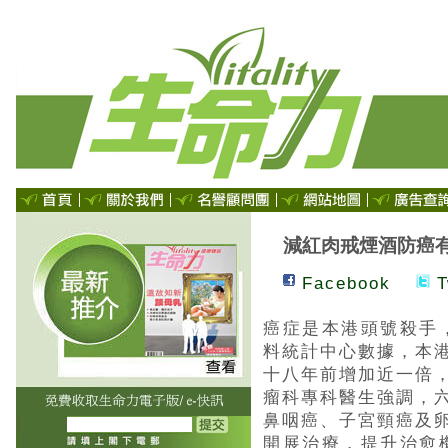
減紅肉戒煙酒防癌
Facebook
T
癌症是本港頭號殺手
料統計中心數據，本
十八年前增加近一倍
瘤科專科醫生強調，
鼻咽癌、子宮頸癌及
開展治療，提升治愈