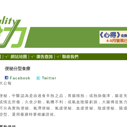
便秘分型食療
Facebook
Twitter
大公報
便秘，中醫認為是由過食辛熱之品，胃腸積熱；或熱病傷津，腸道
或情志所傷，久坐少動，氣機不利；或氣血陰陽虧損，大腸傳送無
可分為實熱便秘、氣滯便秘、氣虛便秘、血虛便秘、陰虛便秘、陽
證型。選用藥膳時要根據證候。
實熱便秘