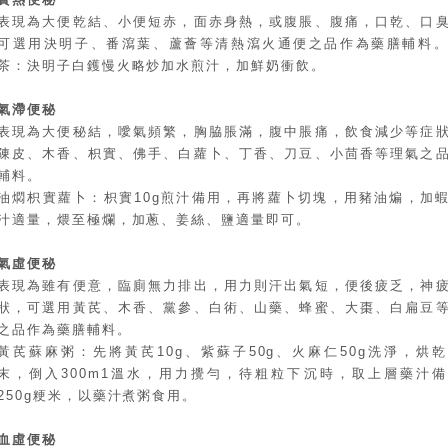
表現為大便乾結、小便短赤，面赤身熱，或腹脹、腹痛，口乾、口
可選用決明子、番瀉葉、蘆薈等清熱瀉火通便之品作為藥膳輔料
茶：決明子白鑊慢火略炒加水煎汁，加鮮奶衝飲。
氣滯便秘
表現為大便秘結，噯氣頻繁，胸脇脹滿，腹中脹痛，飲食減少等症
陳皮、木香、枳實、佛手、白蘿卜、丁香、刀豆、小茴香等理氣之
輔料。
油燜枳實蘿卜：枳實10g煎汁備用，再將蘿卜切塊，用豬油煸，加
汁適量，煨至極爛，加蔥、姜絲、鹽適量即可。
氣虛便秘
表現為雖有便意，臨廁無力排出，用力則汗出氣短，便後疲乏，神
狀，可選用黃芪、木香、黨參、白術、山藥、蜂蜜、大棗、白扁豆
之品作為藥膳輔料。
黃芪蘇麻粥：先將黃芪10g、紫蘇子50g、火麻仁50g洗淨，烘
末，倒入300m1溫水，用力攪勻，待粗粒下沉時，取上層藥汁
250g粳米，以藥汁煮粥食用。
血虛便秘