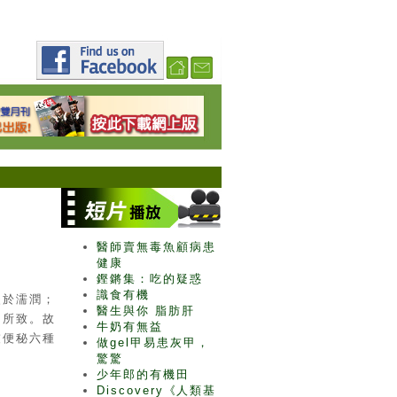
醫師賣無毒魚顧病患
健康
鏗鏘集：吃的疑惑
識食有機
失於濡潤；
醫生與你 脂肪肝
力所致。故
牛奶有無益
虛便秘六種
做gel甲易患灰甲，
驚驚
少年郎的有機田
Discovery《人類基