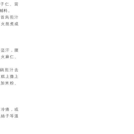
柏子仁、當
輔料。
何首烏煎汁
文火熬煮成
熱盜汗，腰
、火麻仁、
入鍋煎汁去
在糕上撒上
粉加米粉、
中冷痛，或
菟絲子等溫