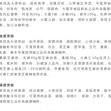
表現為大便乾結，面色無華，頭暈目眩，心悸健忘等證，可選用
歸、何首烏、熟地黃、白芍、龍眼肉、大棗等補益精血之品作為藥膳
首烏紅棗粥：何首烏50g，大棗3枚，冰糖30g，粳米100g。先將
去渣，與淘乾淨的粳米、大棗入鍋，加水適量，用旺火燒開，再用
粥，加入冰糖即成。
陰虛便秘
表現為大便乾結，如羊屎狀，形體消瘦，兩顴潮紅，心煩少寐，潮
膝酸軟等症狀，可選用黃精、百合、黑芝麻、墨旱蓮、五竹、桑椹
玄參、麥冬等養陰潤燥之品作為藥膳輔料。
桑椹芝麻糕：先將60g黑芝麻炒香，桑椹30g、火麻仁10g洗淨
渣，糯米粉、粳米粉、白糖放入盆內，加藥汁及適量清水做成糕，
黑芝麻上籠蒸15～20分鍾即成。早餐食用。也可用黑芝麻炒香磨
火麻仁粉衝煮芝麻糊食用亦效。
陽虛便秘
表現為大便艱澀，排出困難，小便清長，四肢不溫，喜熱畏寒，腹
腰脊酸冷等症狀，可選用肉蓯蓉、鎖陽、胡桃仁、當歸、沙苑子、
補腎陽之品作為藥膳輔料。