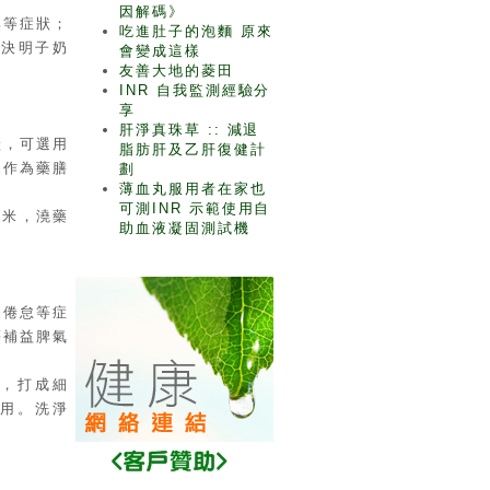
因解碼》
臭等症狀；
吃進肚子的泡麵 原來
。決明子奶
會變成這樣
友善大地的菱田
INR 自我監測經驗分
享
肝淨真珠草 :: 減退
狀，可選用
脂肪肝及乙肝復健計
品作為藥膳
劃
薄血丸服用者在家也
可測INR 示範使用自
蝦米，澆藥
助血液凝固測試機
疲倦怠等症
等補益脾氣
乾，打成細
備用。洗淨